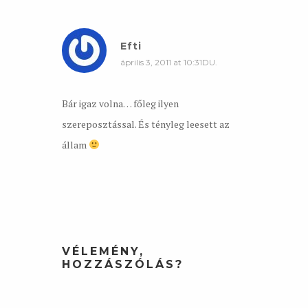
Efti
április 3, 2011 at 10:31DU.
Bár igaz volna… főleg ilyen
szereposztással. És tényleg leesett az
állam
VÉLEMÉNY,
HOZZÁSZÓLÁS?