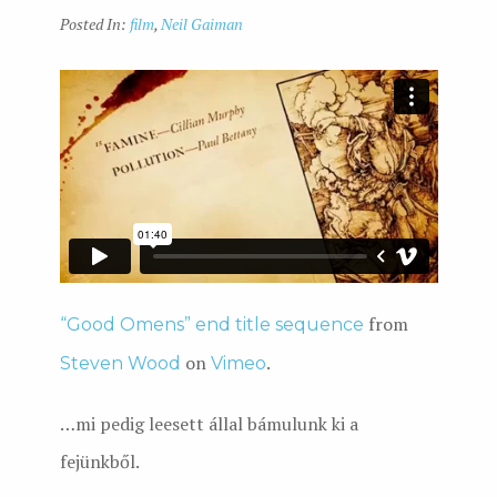
Posted In:
film
,
Neil Gaiman
from
“Good Omens” end title sequence
on
.
Steven Wood
Vimeo
…mi pedig leesett állal bámulunk ki a
fejünkből.