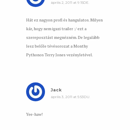
április 2, 2011 at 9:15DE.
Hát ez nagyon profi és hangulatos. Milyen
kár, hogy nem igazi trailer :/ ezt a
szereposztást megnézném. De legalább
lesz belőle tévésorozat a Monthy
Pythonos Terry Jones vezényletével.
Jack
április 3, 2011 at 5:53DU.
Yee-haw!