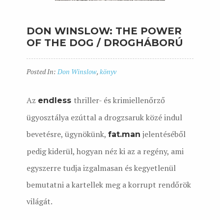
DON WINSLOW: THE POWER
OF THE DOG / DROGHÁBORÚ
Posted In:
Don Winslow
,
könyv
Az
thriller- és krimiellenőrző
endless
ügyosztálya ezúttal a drogzsaruk közé indul
bevetésre, ügynökünk,
jelentéséből
fat.man
pedig kiderül, hogyan néz ki az a regény, ami
egyszerre tudja izgalmasan és kegyetlenül
bemutatni a kartellek meg a korrupt rendőrök
világát.