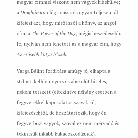
magyar címmel viszont nem vagyok kibékülve;
a
Drogháború
elég snassz és ugyan teljesen jól
kifejezi azt, hogy miről szól a könyv, az angol
cím, a
The Power of the Dog
, mégis beszédesebb.
Jó, nyilván nem lehetett az a magyar cím, hogy
Az erősebb kutya b*szik
.
Varga Bálint fordítása amúgy jó, elkapta a
stílust, kellően nyers és abszolút hiteles,
nekem tetszett (eltekintve néhány esetben a
fegyverekkel kapcsolatos szavaktól,
kifejezésektől, de hozzátartozik, hogy én
fegyverbuzi vagyok, szóval ez nem mérvadó és
tekintsük inkább kukacoskodásnak).