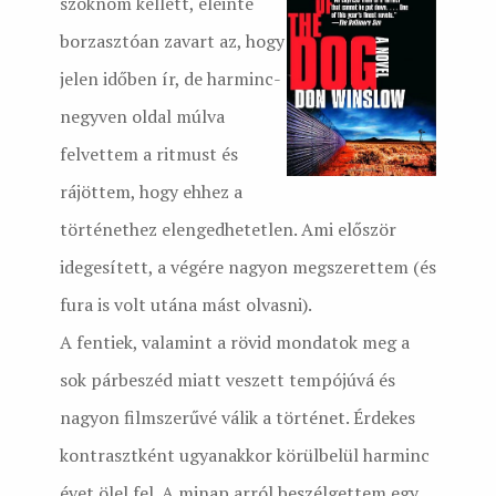
szoknom kellett, eleinte
borzasztóan zavart az, hogy
jelen időben ír, de harminc-
negyven oldal múlva
felvettem a ritmust és
rájöttem, hogy ehhez a
történethez elengedhetetlen. Ami először
idegesített, a végére nagyon megszerettem (és
fura is volt utána mást olvasni).
A fentiek, valamint a rövid mondatok meg a
sok párbeszéd miatt veszett tempójúvá és
nagyon filmszerűvé válik a történet. Érdekes
kontrasztként ugyanakkor körülbelül harminc
évet ölel fel. A minap arról beszélgettem egy