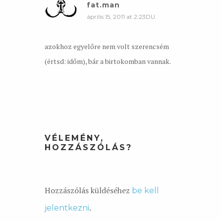
fat.man
április 15, 2011 at 2:23DU.
azokhoz egyelőre nem volt szerencsém
(értsd: időm), bár a birtokomban vannak.
VÉLEMÉNY,
HOZZÁSZÓLÁS?
Hozzászólás küldéséhez
be kell
.
jelentkezni