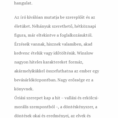
hangulat.
Az író kiválóan mutatja be szereplőit és az
életüket. Néhányuk szerethető, hétköznapi
figura, már eltekintve a foglalkozásuktól.
Érzéseik vannak, hisznek valamiben, akad
kedvenc ételük vagy időtöltésük. Winslow
nagyon hiteles karaktereket formáz,
akármelyikükkel összefuthatna az ember egy
bevásárlóközpontban. Nagy erőssége ez a
könyvnek.
Óriási szerepet kap a hit – vallási és erkölcsi-
morális szempontból –, a döntéskényszer, a
döntések okai és eredményei, az elvek és