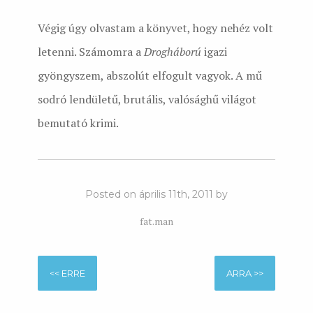
Végig úgy olvastam a könyvet, hogy nehéz volt
letenni. Számomra a
Drogháború
igazi
gyöngyszem, abszolút elfogult vagyok. A mű
sodró lendületű, brutális, valósághű világot
bemutató krimi.
Posted on április 11th, 2011 by
fat.man
<< ERRE
ARRA >>