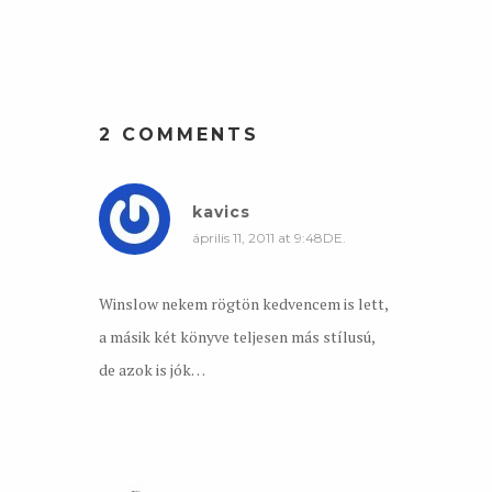
2 COMMENTS
kavics
április 11, 2011 at 9:48DE.
Winslow nekem rögtön kedvencem is lett,
a másik két könyve teljesen más stílusú,
de azok is jók…