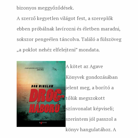
bizonyos meggyőződések.
A szerző kegyetlen világot fest, a szereplők
ebben próbálnak lavírozni és életben maradni,
sokszor pengeélen táncolva. Találó a fülszöveg
„a poklot nehéz elfelejteni” mondata.
A kötet az Agave
Könyvek gondozásában
jelent meg, a borító a
tőlük megszokott
színvonalat képviseli;
szerintem jól passzol a
könyv hangulatához. A