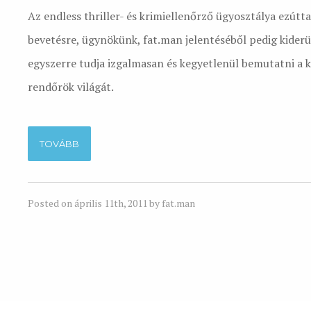
Az endless thriller- és krimiellenőrző ügyosztálya ezútt
bevetésre, ügynökünk, fat.man jelentéséből pedig kiderül
egyszerre tudja izgalmasan és kegyetlenül bemutatni a 
rendőrök világát.
TOVÁBB
Posted on április 11th, 2011 by fat.man